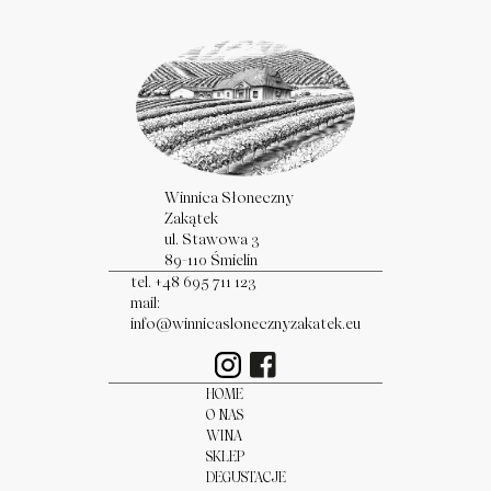
Winnica Słoneczny
Zakątek
ul. Stawowa 3
89-110 Śmielin
tel. +48 695 711 123
mail:
info@winnicaslonecznyzakatek.eu
HOME
O NAS
WINA
SKLEP
DEGUSTACJE